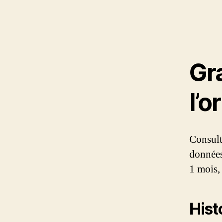
Gr
l’o
Consult
données
1 mois, 
Histo