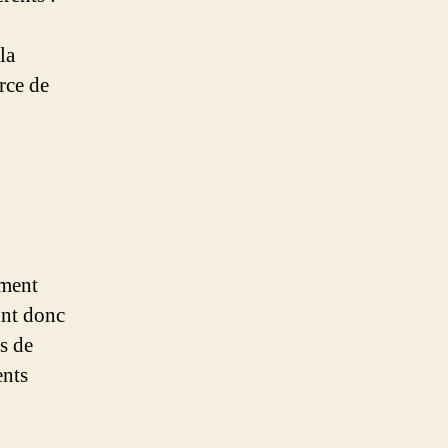
la
rce de
ement
ont donc
as de
ents