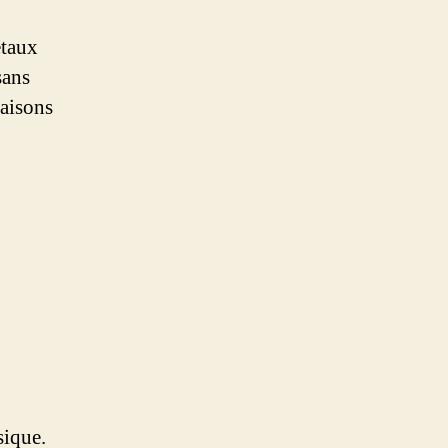
étaux
sans
raisons
sique.