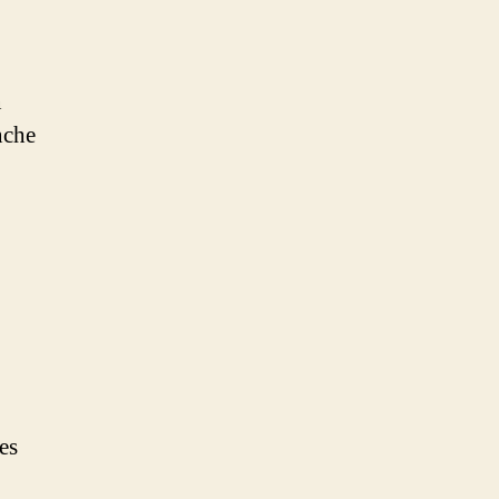
n
nche
es