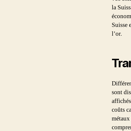
la Suis
économi
Suisse 
l’or.
Tra
Différen
sont di
affichés
coûts c
métaux 
compren