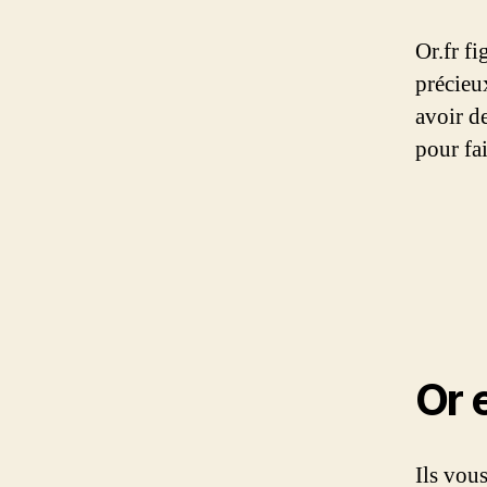
Or.fr f
précieux
avoir d
pour fai
Or 
Ils vou