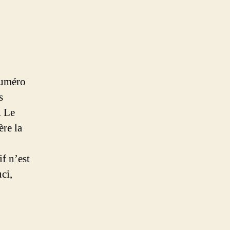
numéro
s
. Le
ère la
if n’est
ci,