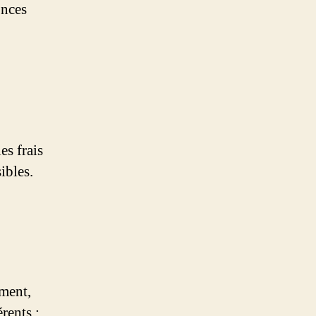
onces
es frais
ibles.
ement,
rents :